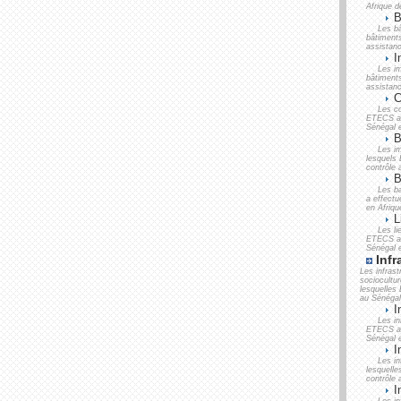
Afrique d
Bâ
Les bâ
bâtiment
assistanc
I
Les im
bâtiment
assistanc
C
Les c
ETECS a 
Sénégal e
B
Les i
lesquels
contrôle 
B
Les b
a effectu
en Afriqu
L
Les li
ETECS a 
Sénégal e
Infr
Les infrast
sociocultur
lesquelles
au Sénégal 
In
Les in
ETECS a 
Sénégal e
In
Les in
lesquell
contrôle 
In