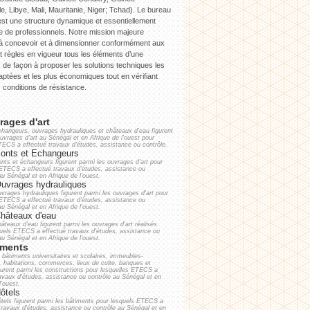
le, Libye, Mali, Mauritanie, Niger; Tchad). Le bureau
est une structure dynamique et essentiellement
e de professionnels. Notre mission majeure
 à concevoir et à dimensionner conformément aux
 règles en vigueur tous les éléments d’une
, de façon à proposer les solutions techniques les
ptées et les plus économiques tout en vérifiant
s conditions de résistance.
ages d'art
changeurs, ouvrages hydrauliques et châteaux d'eau figurent
uvrages d'art au Sénégal et en Afrique de l'ouest pour
TECS a effectué travaux d'études, assistance ou contrôle.
onts et Echangeurs
nts et échangeurs figurent parmi les ouvrages d'art pour
 ETECS a effectué travaux d'études, assistance ou
au Sénégal et en Afrique de l'ouest.
uvrages hydrauliques
vrages hydrauliques figurent parmi les ouvrages d'art pour
 ETECS a effectué travaux d'études, assistance ou
au Sénégal et en Afrique de l'ouest.
hâteaux d'eau
âteaux d'eau figurent parmi les ouvrages d'art réalisés
quels ETECS a effectué travaux d'études, assistance ou
au Sénégal et en Afrique de l'ouest.
iments
 bâtiments universitaires et scolaires, immeubles-
, habitations, commerces, lieux de culte, banques et
gurent parmi les constructions pour lesquelles ETECS a
ravaux d'études, assistance ou contrôle au Sénégal et en
l'ouest.
ôtels
tels figurent parmi les bâtiments pour lesquels ETECS a
travaux d'études, assistance ou contrôle au Sénégal et en