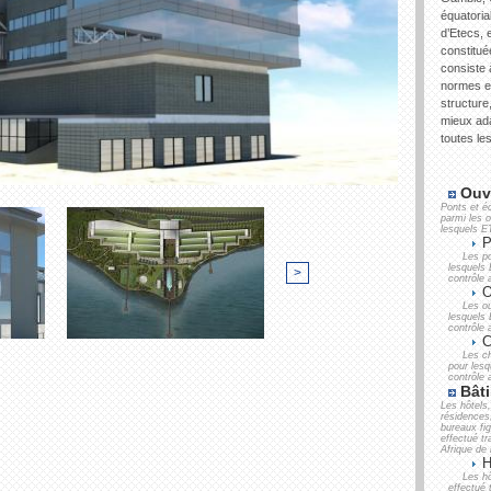
équatoria
d’Etecs, 
constitué
consiste
normes et
structure
mieux ada
toutes le
Ouvr
Ponts et é
parmi les o
lesquels E
P
Les po
lesquels
>
contrôle 
O
Les ou
lesquels
contrôle 
C
Les ch
pour les
contrôle 
Bât
Les hôtels,
résidences
bureaux fi
effectué t
Afrique de 
H
Les hô
effectué 