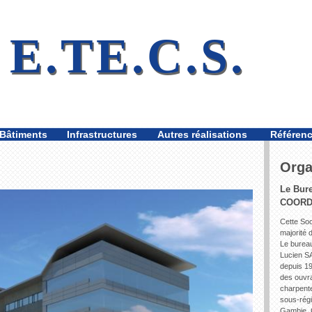
E.TE.C.S.
Bâtiments
Infrastructures
Autres réalisations
Référen
Orga
Le Bur
COORDI
Cette Soc
majorité 
Le bureau
Lucien SA
depuis 19
des ouvra
charpente
sous-régi
Gambie, 