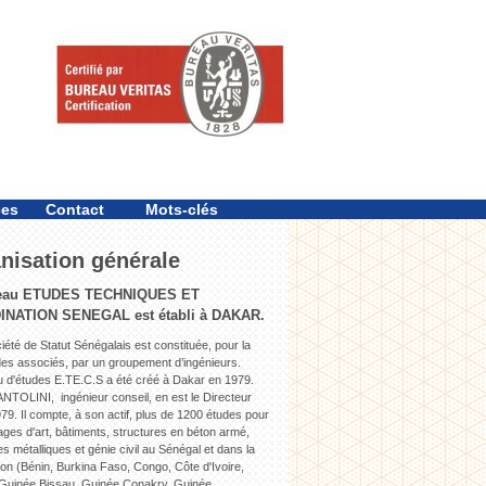
ces
Contact
Mots-clés
nisation générale
eau ETUDES TECHNIQUES ET
NATION SENEGAL est établi à DAKAR.
iété de Statut Sénégalais est constituée, pour la
des associés, par un groupement d’ingénieurs.
 d'études E.TE.C.S a été créé à Dakar en 1979.
NTOLINI, ingénieur conseil, en est le Directeur
79. Il compte, à son actif, plus de 1200 études pour
ges d'art, bâtiments, structures en béton armé,
s métalliques et génie civil au Sénégal et dans la
on (Bénin, Burkina Faso, Congo, Côte d'Ivoire,
Guinée Bissau, Guinée Conakry, Guinée