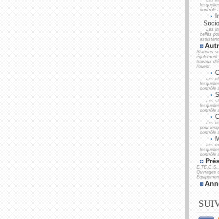
Les in
lesquell
contrôle 
In
Socio
Les in
celles po
assistanc
Autr
Stations s
également 
travaux d'
l'ouest.
C
Les ch
lesquell
contrôle 
S
Les st
lesquell
contrôle 
C
Les co
pour lesq
contrôle 
M
Les mo
lesquell
contrôle 
Prés
E.TE.C.S.,
Ouvrages d
Équipement
Ann
SUI