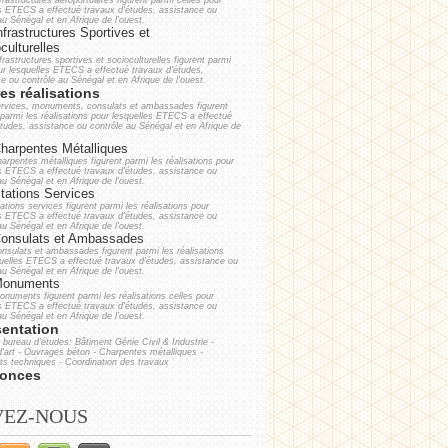
frastructures aéroportuaires figurent parmi celles pour
es ETECS a effectué travaux d'études, assistance ou
au Sénégal et en Afrique de l'ouest.
frastructures Sportives et
culturelles
frastructures sportives et socioculturelles figurent parmi
ur lesquelles ETECS a effectué travaux d'études,
e ou contrôle au Sénégal et en Afrique de l'ouest.
es réalisations
ervices, monuments, consulats et ambassades figurent
parmi les réalisations pour lesquelles ETECS a effectué
études, assistance ou contrôle au Sénégal et en Afrique de
harpentes Métalliques
arpentes métalliques figurent parmi les réalisations pour
es ETECS a effectué travaux d'études, assistance ou
au Sénégal et en Afrique de l'ouest.
tations Services
ations services figurent parmi les réalisations pour
es ETECS a effectué travaux d'études, assistance ou
au Sénégal et en Afrique de l'ouest.
onsulats et Ambassades
nsulats et ambassades figurent parmi les réalisations
uelles ETECS a effectué travaux d'études, assistance ou
au Sénégal et en Afrique de l'ouest.
onuments
numents figurent parmi les réalisations celles pour
es ETECS a effectué travaux d'études, assistance ou
au Sénégal et en Afrique de l'ouest.
entation
 bureau d'études: Bâtiment Génie Civil & Industrie -
'art - Ouvrages béton - Charpentes métalliques -
s techniques - Coordination des travaux
onces
VEZ-NOUS