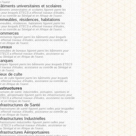
e l'ouest
timents universitaires et scolaires
timents universitaires et scolaires figurent parmi les
s pour lesquels ETECS a effectué travaux d'études,
e ou contrôle au Sénégal et en Afrique de l'ouest.
mmeubles, résidences, habitations
meubles, résidences, habitations figurent parmi les
s pour lesquels ETECS a effectué travaux d'études,
e ou contrôle au Sénégal et en Afrique de l'ouest.
ommerces
ommerces figurent parmi les bâtiments pour lesquels
effectué travaux d'études, assistance ou contrôle au
t en Afrique de l'ouest.
ureaux
mmeubles de bureaux figurent parmi les bâtiments pour
 ETECS a effectué travaux d'études, assistance ou
au Sénégal et en Afrique de l'ouest.
anques
anques figurent parmi les bâtiments pour lesquels ETECS
é travaux d'études, assistance ou contrôle au Sénégal et
e de l'ouest.
ieux de culte
eux de culte figurent parmi les bâtiments pour lesquels
effectué travaux d'études, assistance ou contrôle au
t en Afrique de l'ouest.
astructures
ructures de santé, industrielles, portuaires, sportives et
elles, aéroportuaire figurent parmi les infrastructures pour
 ETECS a effectué travaux d'études, assistance ou contrôle
et en Afrique de l'ouest.
frastructures de Santé
frastructures de santé figurent parmi celles pour lesquelles
effectué travaux d'études, assistance ou contrôle au
t en Afrique de l'ouest.
frastructures Industrielles
frastructures industrielles figurent parmi celles pour
es ETECS a effectué travaux d'études, assistance ou
au Sénégal et en Afrique de l'ouest.
frastructures Aéroportuaires