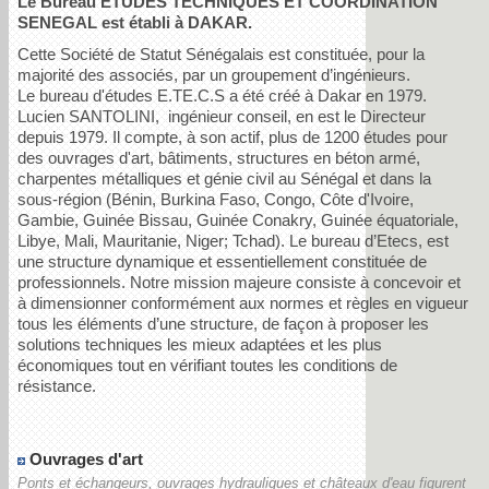
Le Bureau ETUDES TECHNIQUES ET COORDINATION
SENEGAL est établi à DAKAR.
Cette Société de Statut Sénégalais est constituée, pour la
majorité des associés, par un groupement d’ingénieurs.
Le bureau d'études E.TE.C.S a été créé à Dakar en 1979.
Lucien SANTOLINI, ingénieur conseil, en est le Directeur
depuis 1979. Il compte, à son actif, plus de 1200 études pour
des ouvrages d'art, bâtiments, structures en béton armé,
charpentes métalliques et génie civil au Sénégal et dans la
sous-région (Bénin, Burkina Faso, Congo, Côte d'Ivoire,
Gambie, Guinée Bissau, Guinée Conakry, Guinée équatoriale,
Libye, Mali, Mauritanie, Niger; Tchad). Le bureau d’Etecs, est
une structure dynamique et essentiellement constituée de
professionnels. Notre mission majeure consiste à concevoir et
à dimensionner conformément aux normes et règles en vigueur
tous les éléments d’une structure, de façon à proposer les
solutions techniques les mieux adaptées et les plus
économiques tout en vérifiant toutes les conditions de
résistance.
Ouvrages d'art
Ponts et échangeurs, ouvrages hydrauliques et châteaux d'eau figurent